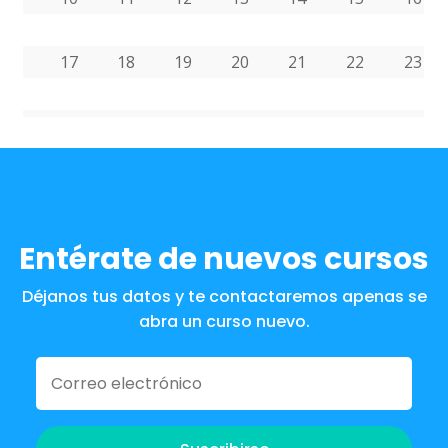
17
18
19
20
21
22
23
24
25
26
27
28
29
30
31
1
2
3
4
5
6
Entérate de nuevos cursos
Déjanos tus datos y te contactaremos apenas se
abra un curso nuevo.